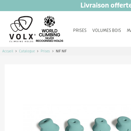
L
ivra
ison offert
PRISES
VOLUMES BOIS
M
Accueil
Catalogue
Prises
NIF NIF