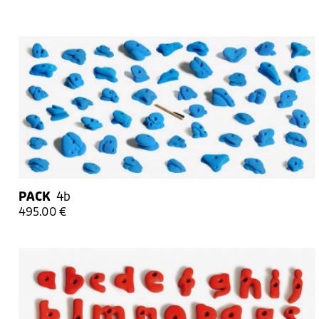
PACK
4b
495.00 €