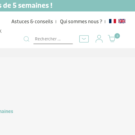
s de 5 semaines !
Astuces & conseils
Qui sommes nous ?
K
0
maines