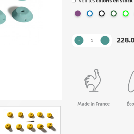
Voir les
coloris en stock
228.
-
+
Made in France
Éco