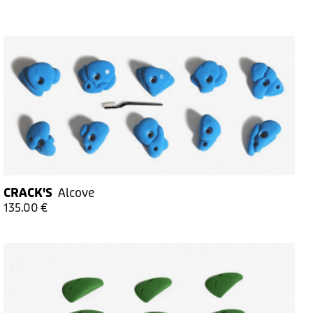
CRACK'S
Alcove
135.00 €