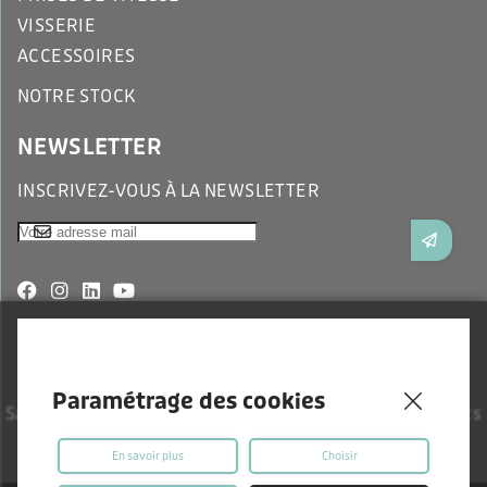
VISSERIE
ACCESSOIRES
NOTRE STOCK
NEWSLETTER
INSCRIVEZ-VOUS À LA NEWSLETTER
Volx Holds - Prises d'escalade
557 Impasse Les
Paramétrage des cookies
Saillants, 69380 Chessy Les Mines - © 2026 - Tous droits
réservés
En savoir plus
Choisir