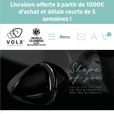
L
ivra
ison offerte à partir de 1000€
d'achat et délais courts de 5
semaines !
0
Menu