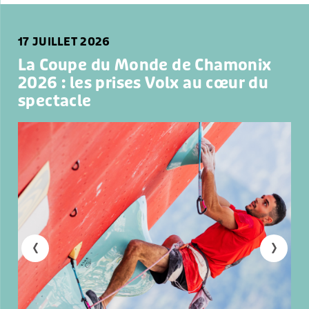
17 JUILLET 2026
La Coupe du Monde de Chamonix
2026 : les prises Volx au cœur du
spectacle
‹
›