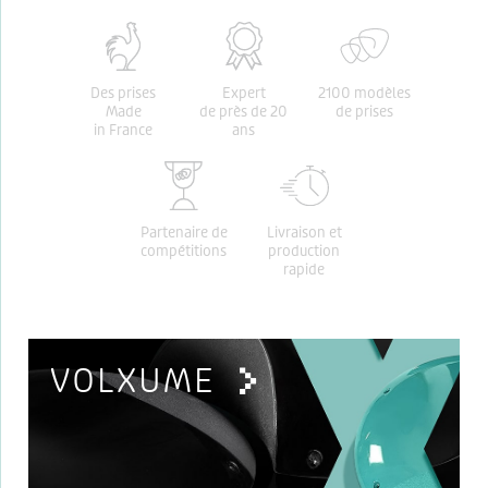
Des prises
Expert
2100 modèles
Made
de près de 20
de prises
in France
ans
Partenaire de
Livraison et
compétitions
production
rapide
VOLXUME