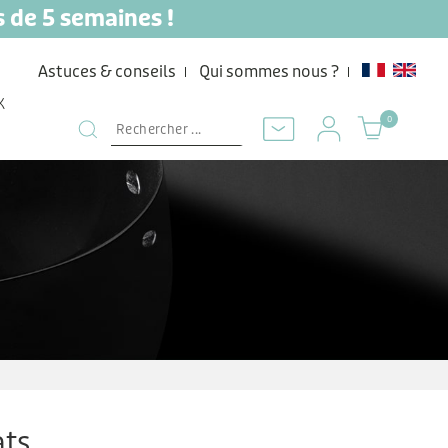
s de 5 semaines !
Astuces & conseils
Qui sommes nous ?
K
0
ats