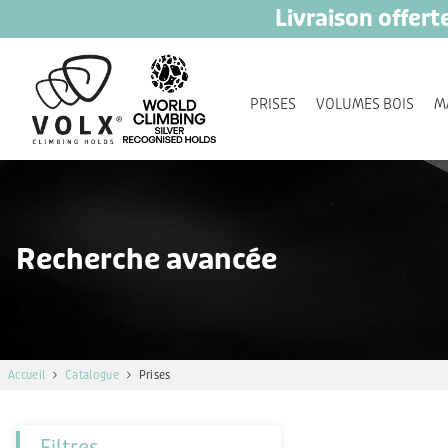
L
ivra
ison offert
PRISES
VOLUMES BOIS
M
Recherche avancée
Accueil
Catalogue
Prises
Filtres