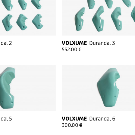
dal 2
VOLXUME
Durandal 3
552.00 €
dal 5
VOLXUME
Durandal 6
300.00 €