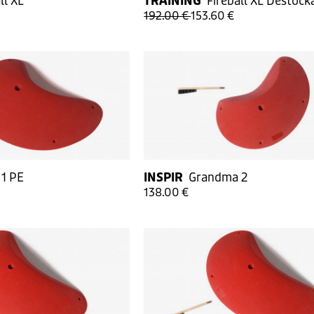
ll XL
TRAINING
Fireball XL Déstock
192.00 €
153.60 €
1 PE
INSPIR
Grandma 2
138.00 €