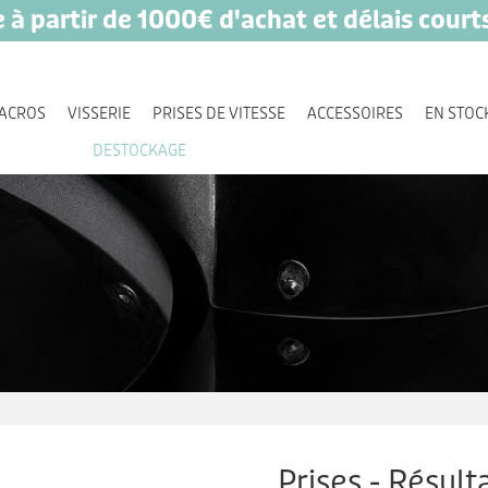
e à partir de 1000€ d'achat et délais court
ACROS
VISSERIE
PRISES DE VITESSE
ACCESSOIRES
EN STOC
DESTOCKAGE
Prises - Résult