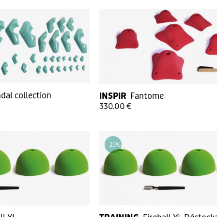
dal collection
INSPIR
Fantome
330.00 €
- 20
%