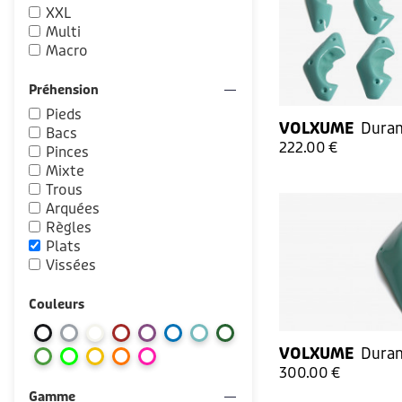
XXL
Multi
Macro
Préhension
Pieds
VOLXUME
Duran
Bacs
222.00 €
Pinces
Mixte
Trous
Arquées
Règles
Plats
Vissées
Couleurs
VOLXUME
Duran
300.00 €
Gamme