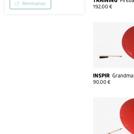
TRAINING
Fireba
Réinitialiser
192.00 €
INSPIR
Grandma 
90.00 €