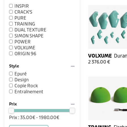
INSPIR
CRACK'S
PURE
TRAINING
DUAL TEXTURE
SIMON SHAPE
POWER
VOLXUME
ORIGIN 96
VOLXUME
Duran
2 376.00 €
Style
Epuré
Design
Copie Rock
Entraînement
Prix
Prix :
35.00
€ -
1980.00
€