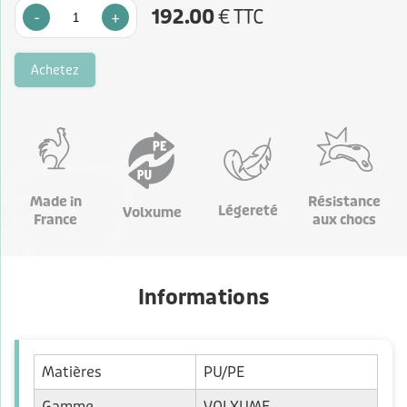
192.00
€ TTC
-
+
Achetez
Made in
Résistance
Légereté
Volxume
France
aux chocs
Informations
Matières
PU/PE
Gamme
VOLXUME